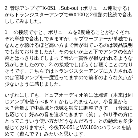
2. 管球アンプでTX-051→Sub-out（ボリューム連動する）
からトランジスターアンプでWX100
と2種類の接続で音出
ししてみました。
1. の接続ですと、ボリュームを2度通ることがなくそれ
ぞれ単独で音出しできますが、サブウーファーが単独でも
なんとか聴けるほど高い方まで音が出ているのは製品説明
でも出ておりましたが、そのせいか上と下でアンプの色が
割とはっきり出てしまって音の一貫性が損なわれるような
気がしましたので、2. の接続でしばらくは聴くことになり
そうです。こちらではトランジスターアンプに入力される
のは管球アンプを一度通ってますので前者のような欠点が
少ないように感じました。
いずれにしても、ピュアオーディオ的には邪道（本来は同
じアンプを使うべき？）かもしれませんが、小音量から
大？音量まで中高域と低域を独立に調整できて、（音源に
も応じて）好みの音を追求できます（笑）。作り手の方に
とってこういう使い方がどうなんだろう、との懸念も多少
感じておりますが、今後TX-051とWX100のバランスを詰
めて（遊んで？）みたいと思います。