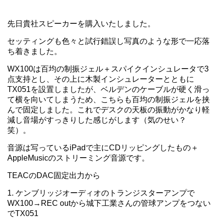
先日貴社スピーカーを購入いたしました。
セッティングも色々と試行錯誤し写真のような形で一応落
ち着きました。
WX100は百均の制振ジェル＋スパイクインシュレータで3
点支持とし、その上に木製インシュレーターとともに
TX051を設置しましたが、ベルデンのケーブルが硬く滑っ
て横を向いてしまうため、こちらも百均の制振ジェルを挟
んで固定しました。これでデスクの天板の振動がかなり軽
減し音場がすっきりした感じがします（気のせい？
笑）。
音源は写っているiPadで主にCDリッピングしたもの＋
AppleMusicのストリーミング音源です。
TEACのDAC固定出力から
1. ケンブリッジオーディオのトランジスターアンプで
WX100→REC outから城下工業さんの管球アンプをつない
でTX051