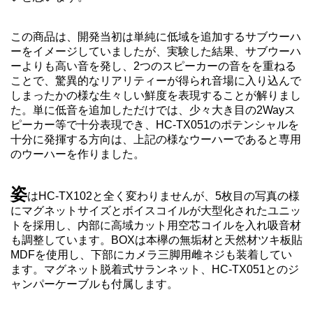
この商品は、開発当初は単純に低域を追加するサブウーハ
ーをイメージしていましたが、実験した結果、サブウーハ
ーよりも高い音を発し、2つのスピーカーの音をを重ねる
ことで、驚異的なリアリティーが得られ音場に入り込んで
しまったかの様な生々しい鮮度を表現することが解りまし
た。単に低音を追加しただけでは、少々大き目の2Wayス
ピーカー等で十分表現でき、HC-TX051のポテンシャルを
十分に発揮する方向は、上記の様なウーハーであると専用
のウーハーを作りました。
姿
はHC-TX102と全く変わりませんが、5枚目の写真の様
にマグネットサイズとボイスコイルが大型化されたユニッ
トを採用し、内部に高域カット用空芯コイルを入れ吸音材
も調整しています。BOXは本欅の無垢材と天然材ツキ板貼
MDFを使用し、下部にカメラ三脚用雌ネジも装着してい
ます。マグネット脱着式サランネット、HC-TX051とのジ
ャンパーケーブルも付属します。