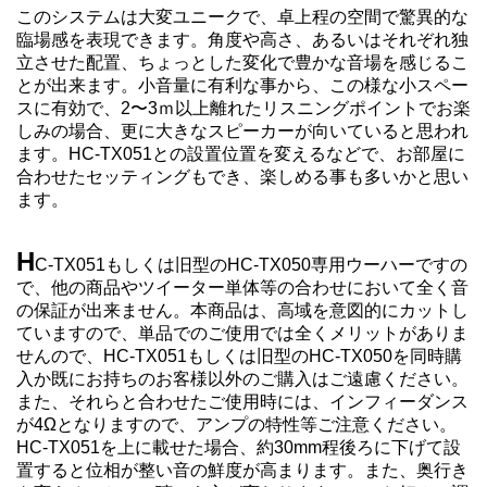
このシステムは大変ユニークで、卓上程の空間で驚異的な
臨場感を表現できます。角度や高さ、あるいはそれぞれ独
立させた配置、ちょっとした変化で豊かな音場を感じるこ
とが出来ます。小音量に有利な事から、この様な小スペー
スに有効で、2〜3ｍ以上離れたリスニングポイントでお楽
しみの場合、更に大きなスピーカーが向いていると思われ
ます。HC-TX051との設置位置を変えるなどで、お部屋に
合わせたセッティングもでき、楽しめる事も多いかと思い
ます。
H
C-TX051もしくは旧型のHC-TX050専用ウーハーですの
で、他の商品やツイーター単体等の合わせにおいて全く音
の保証が出来ません。
本商品は、高域を意図的にカットし
ていますので、単品でのご使用では全くメリットがありま
せんので、HC-TX051もしくは旧型のHC-TX050を同時購
入か既にお持ちのお客様以外のご購入はご遠慮ください。
また、それらと合わせたご使用時には、インフィーダンス
が4Ωとなりますので、アンプの特性等ご注意ください。
HC-TX051を上に載せた場合、約30mm程後ろに下げて設
置すると位相が整い音の鮮度が高まります。また、奥行き