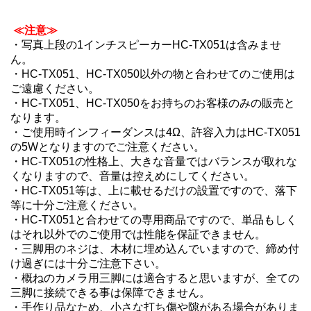
≪注意≫
・写真上段の1インチスピーカーHC-TX051は含みませ
ん。
・HC-TX051、HC-TX050以外の物と合わせてのご使用は
ご遠慮ください。
・HC-TX051、HC-TX050をお持ちのお客様のみの販売と
なります。
・ご使用時インフィーダンスは4Ω、許容入力はHC-TX051
の5Wとなりますのでご注意ください。
・HC-TX051の性格上、大きな音量ではバランスが取れな
くなりますので、音量は控えめにしてください。
・HC-TX051等は、上に載せるだけの設置ですので、落下
等に十分ご注意ください。
・HC-TX051と合わせての専用商品ですので、単品もしく
はそれ以外でのご使用では性能を保証できません。
・三脚用のネジは、木材に埋め込んでいますので、締め付
け過ぎには十分ご注意下さい。
・概ねのカメラ用三脚には適合すると思いますが、全ての
三脚に接続できる事は保障できません。
・手作り品なため、小さな打ち傷や隙がある場合がありま