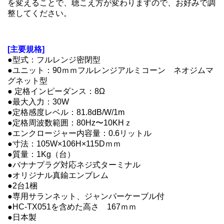
を変えることで、聴こえ方が変わりますので、お好みで調
整してください。
[主要規格]
●型式：フルレンジ密閉型
●ユニット：90ｍｍフルレンジアルミコーン ネオジムマ
グネット型
● 定格インピーダンス：8Ω
●最大入力：30W
●定格感度レベル：81.8dB/W/1m
●定格周波数範囲：80Hz〜10KHｚ
●エンクロージャー内容量：0.6リットル
●寸法：105W×106H×115Dｍｍ
●質量：1Kg（台）
●バナナプラグ対応ネジ式ターミナル
●オリジナル真鍮エンブレム
●2台1梱
●専用サランネット、ジャンパーケーブル付
●HC-TX051を含めた高さ 167ｍｍ
●日本製