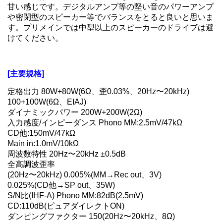
甘い感じです。デジタルアンプ等の堅い音のパワーアンプ
や密閉型のスピーカー等でバランスをとると良いと思いま
す。プリメインでは中型以上のスピーカーのドライブは避
けてください。
[主要規格]
定格出力 80W+80W(6Ω、歪0.03%、20Hz〜20kHz)
100+100W(6Ω、EIAJ)
ダイナミックパワー 200W+200W(2Ω)
入力感度/インピーダンス Phono MM:2.5mV/47kΩ
CD他:150mV/47kΩ
Main in:1.0mV/10kΩ
周波数特性 20Hz〜20kHz ±0.5dB
全高調波歪率
(20Hz〜20kHz) 0.005%(MM→Rec out、3V)
0.025%(CD他→SP out、35W)
S/N比(IHF-A) Phono MM:82dB(2.5mV)
CD:110dB(ピュアダイレクトON)
ダンピングファクター 150(20Hz〜20kHz、8Ω)