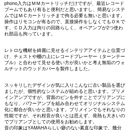
phono入力はＭＭカートリッチだけですが、最近レコード
ブームでもあり有ると便利だと思いますし、簡易なシステ
ムではＭＣカートリッチまで拘る必要も無いと思います。
操作はリモコンが有るので、直接操作をしなくてもＯＫで
す。ＣＤ入力は拘りの回路らしく、オペアンプが2つ使わ
れ部品も拘っています。
レトロな機材を綺麗に見せるインテリアアイテムと位置づ
け、チェストや棚の上にレコードプレーヤー（ターンテー
ブル）と合わせて見せる使い方が良いかと考え無垢のウォ
ルナットのウッドカバーを製作しました。
スッキリしたデザインが気に入りこんなに古い製品を選び
ましたが、個性的なシステムが組めると思います。プリメ
インアンプですが、背面のピンを外すことでプリアンプに
もなり、パワーアンプを組み合わせてオリジナルシステム
化に都合が良いかと思います。プリメインでもそれなりの
性能ですが、それ程音が良いとは思えず、発熱も大きいの
でプリアンプとしての使用をお勧めします。
音の印象はYAMAHAらしい癖のない素直な印象で、幾分