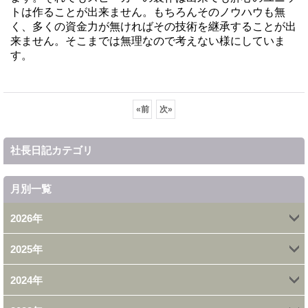
トは作ることが出来ません。もちろんそのノウハウも無
く、多くの資金力が無ければその技術を継承することが出
来ません。そこまでは無理なので考えない様にしていま
す。
«
前
次
»
社長日記カテゴリ
月別一覧
2026年
2025年
4月 (1)
2024年
12月 (1)
2月 (2)