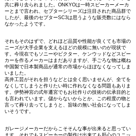
共に葬り去られました。ONKYOは一時スピーカーメーカ
ーとまで言われ、セプターシリーズは注目された商品群で
したが、最後のセプターSC3は思うような販売数にはなら
なかったようです。
それもそのはずで、どれほど品質や性能が良くても市場の
ニーズが大手企業を支えるほどの規模に無いのが現状で
す。今現在でもソニーやビクター、ケンウッドなどスピー
カーを作るメーカーはまだありますが、手ごろな物は概ね
中国製で日本製商品が通常の市場からほぼなくなってしま
いました。
高井工芸がそれを担うなどとは全く思いませんが、全てを
なくしてしまうと作りたい時に作れなくなる問題もありま
す。伊勢神宮の式年遷宮でもお社作りの技術の伝承目的と
も言われています。儲からないからとか、この程度の物と
言って葬り去ってしまうと、旨味の無い社会になってしま
いそうです。
ガレージメーカーだからこそそんな事が出来ると思ってい
ます。それでもスピーカーの製作は出来ても肝心のユニッ