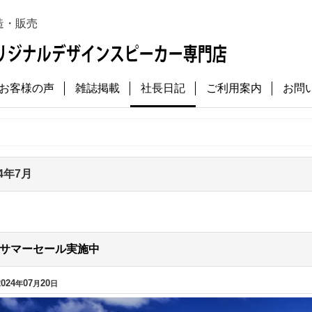
造・販売
お客様の声
雑誌掲載
社長日記
ご利用案内
お問
24年7月
サマーセール実施中
2024
07
20
年
月
日