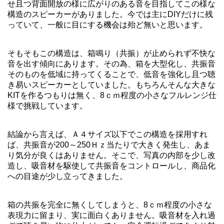
せ且つ背面開放の様に広がりのある音を目指してこの様な
構造のスピーカーがありました。今では主にDIYだけに残
っていて、一般に目にする機会は殆ど無いと思います。
そもそもこの構造は、箱鳴り（共振）が止められず不快な
音を出す傾向にあります。その為、箱を大型化し、共振音
そのものを低域に持ってくることで、低音を強化し且つ聴
き易いスピーカーとしていました。もちろんそんな大きな
KITを作るつもりは無く、8ｃｍ程度の小さなフルレンジ仕
様で挑戦しています。
結論から言えば、Ａ４サイズ以下でこの構造を採用すれ
ば、共振音が200～250Ｈｚ当たりで大きく発生し、あま
り気分が良くはありません。そこで、写真の内部を少し改
造し、吸音材を駆使して共振音をコントロールし、商品化
への目途が少し立ってきました。
箱の共振を完全に無くしてしまうと、8ｃｍ程度の小さな
表現力に留まり、実に面白くありません。吸音材を入れ過