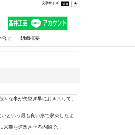
文字サイズ
:
い合せ
組織概要
。
色々な事が矢継ぎ早におきまして、
ないという最も良い形で収束したよ
に末期を連想させる内閣で、