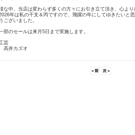
様な中、当店は変わらず多くの方々にお引き立て頂き、心より
2026年は私の干支＆丙ですので、飛躍の年にしてゆきたいと
うございました。
一部のセールは来月5日まで実施します。
工芸
 高井カズオ
«
前
次
»