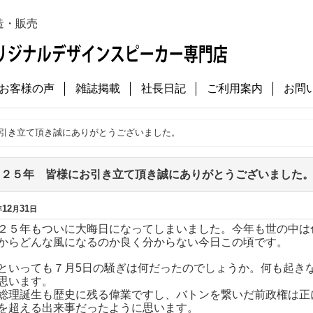
造・販売
お客様の声
雑誌掲載
社長日記
ご利用案内
お問
引き立て頂き誠にありがとうございました。
０２５年 皆様にお引き立て頂き誠にありがとうございました
12
31
年
月
日
２５年もついに大晦日になってしまいました。今年も世の中は
からどんな風になるのか良く分からない今日この頃です。
といっても７月5日の騒ぎは何だったのでしょうか。何も起き
思います。
総理誕生も歴史に残る偉業ですし、バトンを繋いだ前政権は正
を超える出来事だったように思います。